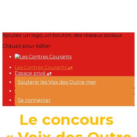
Ajoutez un logo, un bouton, des réseaux sociaux
Cliquez pour éditer
Les Contres Courants
▴
▾
Espace privé
▴
▾
Soutenir les Voix des Outre-mer
Se connecter
Le concours